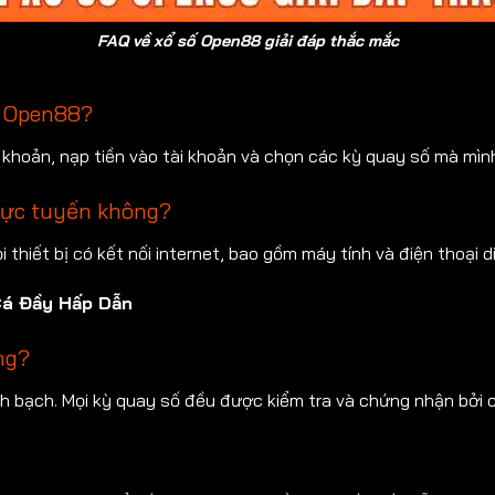
FAQ về xổ số Open88 giải đáp thắc mắc
ố Open88?
i khoản, nạp tiền vào tài khoản và chọn các kỳ quay số mà mì
trực tuyến không?
 thiết bị có kết nối internet, bao gồm máy tính và điện thoại d
Cá Đầy Hấp Dẫn
ng?
h bạch. Mọi kỳ quay số đều được kiểm tra và chứng nhận bởi c