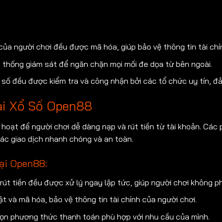
h của người chơi đều được mã hóa, giúp bảo vệ thông tin tài chí
ệ thống giám sát để ngăn chặn mọi mối đe dọa từ bên ngoài.
y số đều được kiểm tra và công nhận bởi các tổ chức uy tín, đ
i Xổ Số Open88
oạt để người chơi dễ dàng nạp và rút tiền từ tài khoản. Các 
ác giao dịch nhanh chóng và an toàn.
ại Open88:
 rút tiền đều được xử lý ngay lập tức, giúp người chơi không ph
t và mã hóa, bảo vệ thông tin tài chính của người chơi.
chọn phương thức thanh toán phù hợp với nhu cầu của mình.