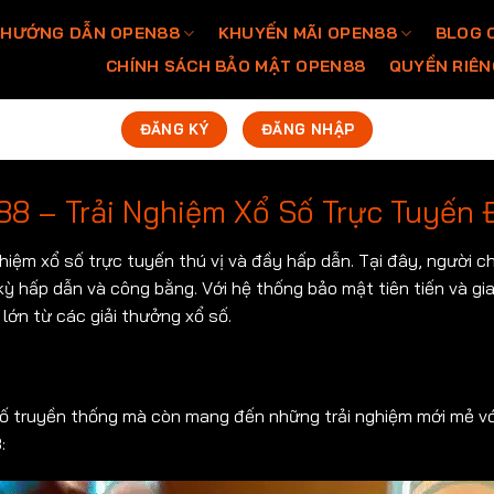
HƯỚNG DẪN OPEN88
KHUYẾN MÃI OPEN88
BLOG 
CHÍNH SÁCH BẢO MẬT OPEN88
QUYỀN RIÊN
ĐĂNG KÝ
ĐĂNG NHẬP
8 – Trải Nghiệm Xổ Số Trực Tuyến
iệm xổ số trực tuyến thú vị và đầy hấp dẫn. Tại đây, người ch
kỳ hấp dẫn và công bằng. Với hệ thống bảo mật tiên tiến và gi
 lớn từ các giải thưởng xổ số.
ố truyền thống mà còn mang đến những trải nghiệm mới mẻ với 
: