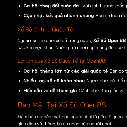
Cơ hội thay đổi cuộc đời
: Với giải thưởng khổn
Cập nhật kết quả nhanh chóng
: Bạn sẽ luôn đ
Xổ Số Online Quốc Tế
Ngoài các trò chơi xổ số trong nước,
Xổ Số Open88
các khu vực khác. Những trò chơi này mang đến cơ hội
Lợi ích của Xổ Số Quốc Tế tại Open88:
Cơ hội thắng lớn từ các giải quốc tế
: Bạn có 
Nhiều loại xổ số khác nhau
: Người chơi có thể 
Hấp dẫn và dễ tham gia
: Cách chơi đơn giản và 
Bảo Mật Tại Xổ Số Open88
Đảm bảo sự bảo mật cho người chơi là yếu tố quan t
giao dịch và thông tin cá nhân của người chơi.