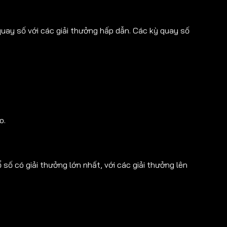
quay số với các giải thưởng hấp dẫn. Các kỳ quay số
o.
ổ số có giải thưởng lớn nhất, với các giải thưởng lên