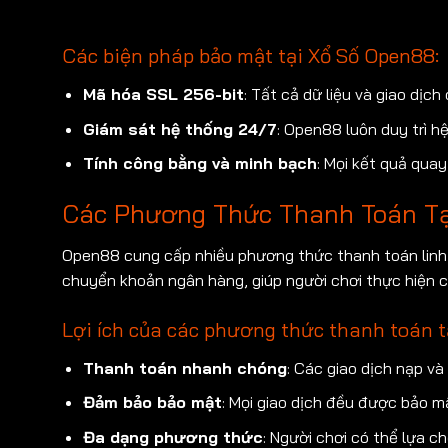
Các biện pháp bảo mật tại Xổ Số Open88:
Mã hóa SSL 256-bit
: Tất cả dữ liệu và giao dịc
Giám sát hệ thống 24/7
: Open88 luôn duy trì h
Tính công bằng và minh bạch
: Mọi kết quả qua
Các Phương Thức Thanh Toán Tạ
Open88 cung cấp nhiều phương thức thanh toán linh h
chuyển khoản ngân hàng, giúp người chơi thực hiện c
Lợi ích của các phương thức thanh toán t
Thanh toán nhanh chóng
: Các giao dịch nạp và
Đảm bảo bảo mật
: Mọi giao dịch đều được bảo mậ
Đa dạng phương thức
: Người chơi có thể lựa 