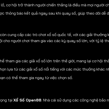
g lồ, cơ hội trở thành người chiến thắng là điều mà mọi người
ược thông báo kết quả ngay sau khi quay số, giúp theo dõi dễ 
còn cung cấp các trò chơi xổ số quốc tế, với các giải thưởng 
 cho người chơi tham gia vào các kỳ quay số lớn, với tỷ lệ t
thể tham gia các giải xổ số lớn trên thế giới, mang lại cơ hội t
chọn lựa từ các giải xổ số nổi tiếng với các mức thưởng khác n
bạn có thể tham gia ngay từ việc chọn số.
rọng tại
Xổ Số Open88
. Nhà cái sử dụng các công nghệ bảo m