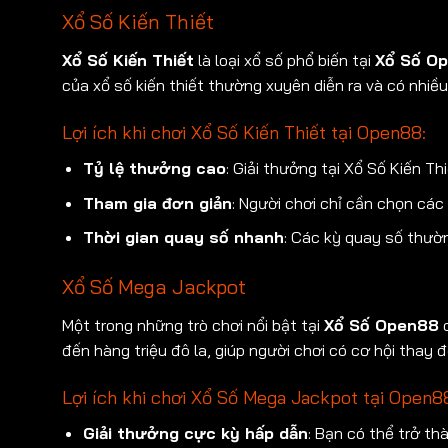
Xổ Số Kiến Thiết
Xổ Số Kiến Thiết
là loại xổ số phổ biến tại
Xổ Số O
của xổ số kiến thiết thường xuyên diễn ra và có nhiều 
Lợi ích khi chơi Xổ Số Kiến Thiết tại Open88:
Tỷ lệ thưởng cao
: Giải thưởng tại Xổ Số Kiến T
Tham gia đơn giản
: Người chơi chỉ cần chọn các
Thời gian quay số nhanh
: Các kỳ quay số thườn
Xổ Số Mega Jackpot
Một trong những trò chơi nổi bật tại
Xổ Số Open88
c
đến hàng triệu đô la, giúp người chơi có cơ hội thay đ
Lợi ích khi chơi Xổ Số Mega Jackpot tại Open8
Giải thưởng cực kỳ hấp dẫn
: Bạn có thể trở th