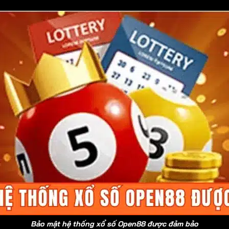
Bảo mật hệ thống xổ số Open88 được đảm bảo