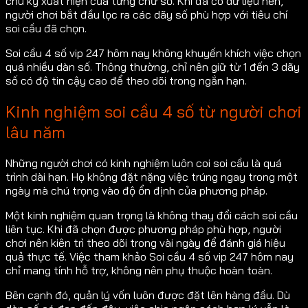
chu kỳ xuất hiện của từng chữ số. Khi đã có dữ liệu nền,
người chơi bắt đầu lọc ra các dãy số phù hợp với tiêu chí
soi cầu đã chọn.
Soi cầu 4 số vip 247 hôm nay không khuyến khích việc chọn
quá nhiều dàn số. Thông thường, chỉ nên giữ từ 1 đến 3 dãy
số có độ tin cậy cao để theo dõi trong ngắn hạn.
Kinh nghiệm soi cầu 4 số từ người chơi
lâu năm
Những người chơi có kinh nghiệm luôn coi soi cầu là quá
trình dài hạn. Họ không đặt nặng việc trúng ngay trong một
ngày mà chú trọng vào độ ổn định của phương pháp.
Một kinh nghiệm quan trọng là không thay đổi cách soi cầu
liên tục. Khi đã chọn được phương pháp phù hợp, người
chơi nên kiên trì theo dõi trong vài ngày để đánh giá hiệu
quả thực tế. Việc tham khảo Soi cầu 4 số vip 247 hôm nay
chỉ mang tính hỗ trợ, không nên phụ thuộc hoàn toàn.
Bên cạnh đó, quản lý vốn luôn được đặt lên hàng đầu. Dù