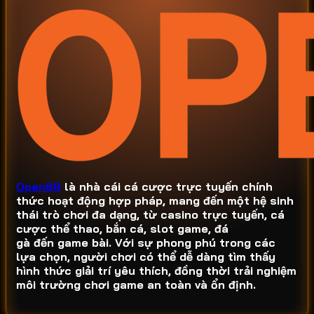
Open88
là nhà cái cá cược trực tuyến chính
thức hoạt động hợp pháp, mang đến một hệ sinh
thái trò chơi đa dạng, từ
casino trực tuyến
,
cá
cược thể thao
,
bắn cá
,
slot game
,
đá
gà
đến
game bài
. Với sự phong phú trong các
lựa chọn, người chơi có thể dễ dàng tìm thấy
hình thức giải trí yêu thích, đồng thời trải nghiệm
môi trường chơi game an toàn và ổn định.