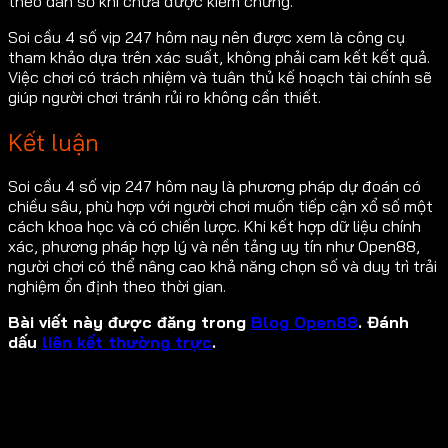
theo dàn số khi chưa được kiểm chứng.
Soi cầu 4 số vip 247 hôm nay nên được xem là công cụ
tham khảo dựa trên xác suất, không phải cam kết kết quả.
Việc chơi có trách nhiệm và tuân thủ kế hoạch tài chính sẽ
giúp người chơi tránh rủi ro không cần thiết.
Kết luận
Soi cầu 4 số vip 247 hôm nay là phương pháp dự đoán có
chiều sâu, phù hợp với người chơi muốn tiếp cận xổ số một
cách khoa học và có chiến lược. Khi kết hợp dữ liệu chính
xác, phương pháp hợp lý và nền tảng uy tín như Open88,
người chơi có thể nâng cao khả năng chọn số và duy trì trải
nghiệm ổn định theo thời gian.
Bài viết này được đăng trong
Blog Open88
. Đánh
dấu
liên kết thường trực
.