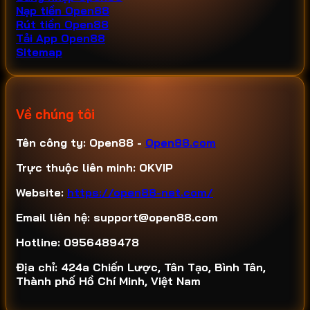
Nạp tiền Open88
Rút tiền Open88
Tải App Open88
Sitemap
Về chúng tôi
Tên công ty:
Open88
-
Open88.com
Trực thuộc liên minh:
OKVIP
Website:
https://open88-net.com/
Email liên hệ:
support@open88.com
Hotline:
0956489478
Địa chỉ:
424a Chiến Lược, Tân Tạo, Bình Tân,
Thành phố Hồ Chí Minh, Việt Nam