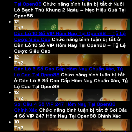
Tại Open88
Chức năng bình luận bị tắt
ở Nuôi
Lô Bạch Thủ Khung 2 Ngày – Mẹo Hiệu Quả Tại
Open88
12
Th2
Dàn Lô 10 Số VIP Hôm Nay Tại Open88 – Tỷ Lệ
Cược Siêu Cao
Chức năng bình luận bị tắt
ở
Dàn Lô 10 Số VIP Hôm Nay Tại Open88 – Tỷ Lệ
Cược Siêu Cao
12
Th2
Dàn Lô 6 Số Cao Cấp Hôm Nay Chuẩn Xác, Tỷ
Lệ Cao Tại Open88
Chức năng bình luận bị tắt
ở Dàn Lô 6 Số Cao Cấp Hôm Nay Chuẩn Xác, Tỷ
Lệ Cao Tại Open88
12
Th2
Soi Cầu 4 Số VIP 247 Hôm Nay Tại Open88
Chính Xác
Chức năng bình luận bị tắt
ở Soi Cầu
4 Số VIP 247 Hôm Nay Tại Open88 Chính Xác
10
Th2